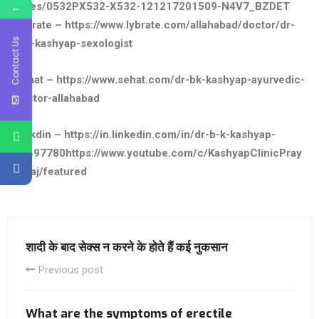
←
Lines/0532PX532-X532-121217201509-N4V7_BZDET
Lybrate – https://www.lybrate.com/allahabad/doctor/dr-
Contact Us
b-k-kashyap-sexologist
Sehat – https://www.sehat.com/dr-bk-kashyap-ayurvedic-
doctor-allahabad
Linkdin – https://in.linkedin.com/in/dr-b-k-kashyap-
24497780https://www.youtube.com/c/KashyapClinicPray
agraj/featured
शादी के बाद सेक्स न करने के होते हैं कई नुकसान
Previous post
What are the symptoms of erectile