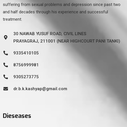
suffering from sexual problems and depression since past two
and half decades through his experience and successful
treatment.
30 NAWAB YUSUF ROAD, CIVIL LINES
PRAYAGRAJ, 211001 (NEAR HIGHCOURT PANI TANKI)
9335410105
8756999981
9305273775
dr.b.k.kashyap@gmail.com
Dieseases