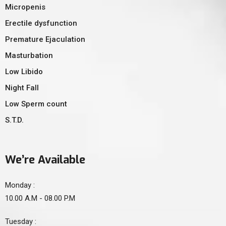
Micropenis
Erectile dysfunction
Premature Ejaculation
Masturbation
Low Libido
Night Fall
Low Sperm count
S.T.D.
We’re Available
Monday :
10.00 A.M - 08.00 P.M
Tuesday :