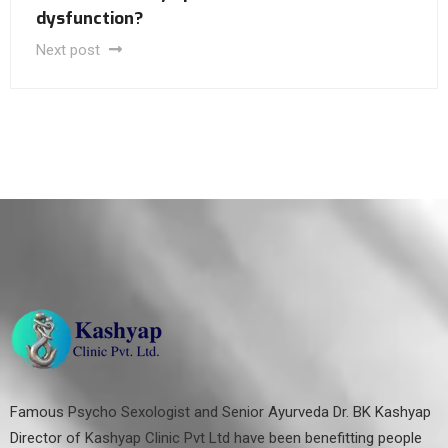
dysfunction?
Next post
Famous Psycho Sexologist and Senior Ayurveda Dr. BK Kashyap
Director of Kashyap Clinic Pvt Ltd have been benefitting people