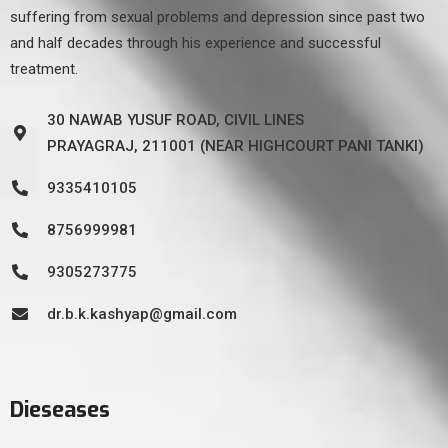
suffering from sexual problems and depression since past two
and half decades through his experience and successful
treatment.
30 NAWAB YUSUF ROAD, CIVIL LINES
PRAYAGRAJ, 211001 (NEAR HIGHCOURT PANI TANKI)
9335410105
8756999981
9305273775
dr.b.k.kashyap@gmail.com
Dieseases