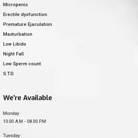
Micropenis
Erectile dysfunction
Premature Ejaculation
Masturbation
Low Libido
Night Fall
Low Sperm count
S.T.D.
We’re Available
Monday :
10.00 A.M - 08.00 P.M
Tuesday :