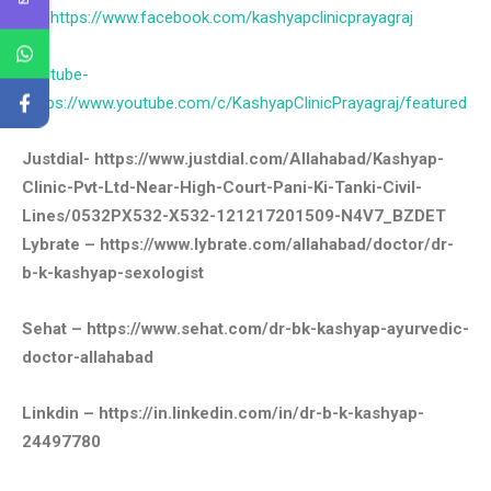
Fb-
https://www.facebook.com/kashyapclinicprayagraj
Youtube-
https://www.youtube.com/c/KashyapClinicPrayagraj/featured
Justdial- https://www.justdial.com/Allahabad/Kashyap-
Clinic-Pvt-Ltd-Near-High-Court-Pani-Ki-Tanki-Civil-
Lines/0532PX532-X532-121217201509-N4V7_BZDET
Lybrate – https://www.lybrate.com/allahabad/doctor/dr-
b-k-kashyap-sexologist
Sehat – https://www.sehat.com/dr-bk-kashyap-ayurvedic-
doctor-allahabad
Linkdin – https://in.linkedin.com/in/dr-b-k-kashyap-
24497780