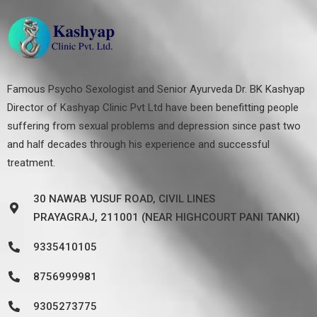
Famous Psycho Sexologist and Senior Ayurveda Dr. BK Kashyap
Director of Kashyap Clinic Pvt Ltd have been benefitting people
suffering from sexual problems and depression since past two
and half decades through his experience and successful
treatment.
30 NAWAB YUSUF ROAD, CIVIL LINES
PRAYAGRAJ, 211001 (NEAR HIGHCOURT PANI TANKI)
9335410105
8756999981
9305273775